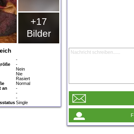
+17
Bilder
reich
-
größe
-
Nein
Nie
Rasiert
ße
Normal
t an
-
-
-
sstatus
Single
F