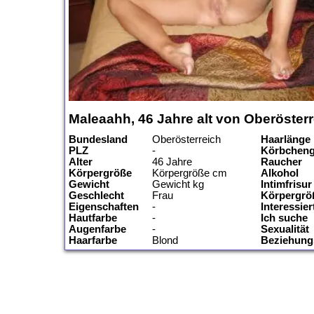
Maleaahh, 46 Jahre alt von Oberöster
Bundesland
Oberösterreich
Haarlänge
PLZ
-
Körbchen
Alter
46 Jahre
Raucher
Körpergröße
Körpergröße cm
Alkohol
Gewicht
Gewicht kg
Intimfrisur
Geschlecht
Frau
Körpergrö
Eigenschaften
-
Interessier
Hautfarbe
-
Ich suche
Augenfarbe
-
Sexualität
Haarfarbe
Blond
Beziehung